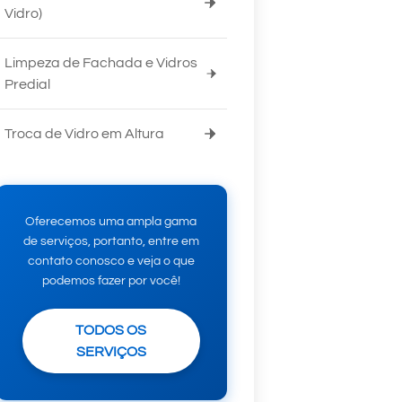
Vidro)
Limpeza de Fachada e Vidros
Predial
Troca de Vidro em Altura
Oferecemos uma ampla gama
de serviços, portanto, entre em
contato conosco e veja o que
podemos fazer por você!
TODOS OS
SERVIÇOS