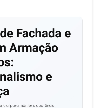
de Fachada e
em Armação
os:
onalismo e
ça
encial para manter a aparência