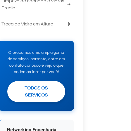
Limpeza de Fachada e Vidros
Predial
Troca de Vidro em Altura
Oferecemos uma ampla gama
de serviços, portanto, entre em
contato conosco e veja o que
podemos fazer por você!
TODOS OS
SERVIÇOS
Networking Engenharia