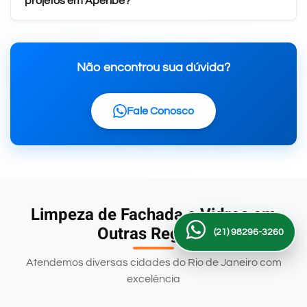
projetos em Aperibé?
Não encontrou sua dúvida?
Fale Conosco
Limpeza de Fachada e Vidros em
Outras Regiões
(21) 98296-3260
Atendemos diversas cidades do Rio de Janeiro com
excelência