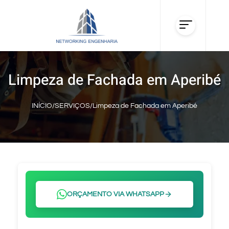
Limpeza de Fachada em Aperibé
INÍCIO
/
SERVIÇOS
/
Limpeza de Fachada em Aperibé
ORÇAMENTO VIA WHATSAPP