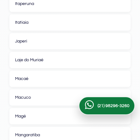
Itaperuna
Itatiaia
Japeri
Laje do Muriaé
Macaé
Macuco
(21) 98296-3260
Magé
Mangaratiba