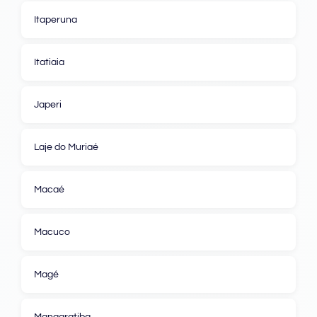
Itaperuna
Itatiaia
Japeri
Laje do Muriaé
Macaé
Macuco
Magé
Mangaratiba