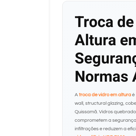
Troca de
Altura e
Seguran
Normas
A
troca de vidro em altura
é 
wall, structural glazing, co
Quissamã. Vidros quebrado
comprometem a segurança 
infiltrações e reduzem a efi