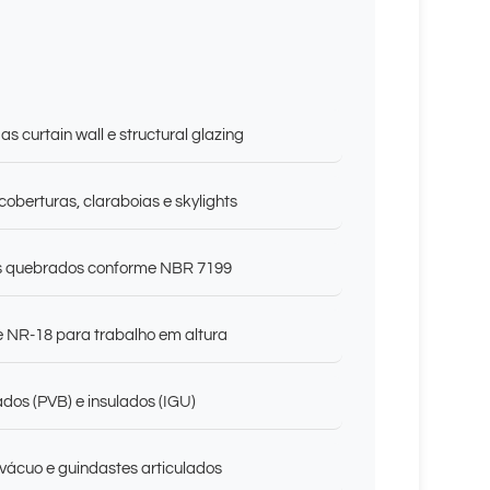
s curtain wall e structural glazing
coberturas, claraboias e skylights
s quebrados conforme NBR 7199
e NR-18 para trabalho em altura
dos (PVB) e insulados (IGU)
vácuo e guindastes articulados