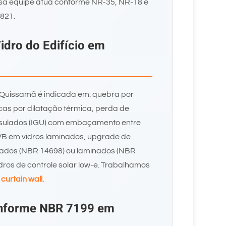
ssa equipe atua conforme NR-35, NR-18 e
821.
idro do Edifício em
m Quissamã é indicada em: quebra por
cas por dilatação térmica, perda de
nsulados (IGU) com embaçamento entre
VB em vidros laminados, upgrade de
ados (NBR 14698) ou laminados (NBR
idros de controle solar low-e. Trabalhamos
 curtain wall
.
onforme NBR 7199 em