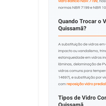
vidro edifício NBR 7199
, no
normas NBR 7199 e NBR 10
Quando Trocar o V
Quissamã?
A substituição de vidros e
impacto ou vandalismo, trin
estanqueidade em vidros i
lâminas, delaminação de P
vidros comuns para temper
14697), e substituição por v
com
reposição vidro predial
Tipos de Vidro C
Quissamã