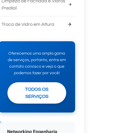
Limpeza de Fachada e Vidros
Predial
Troca de Vidro em Altura
Oferecemos uma ampla gama
de serviços, portanto, entre em
contato conosco e veja o que
podemos fazer por você!
TODOS OS
SERVIÇOS
Networking Engenharia