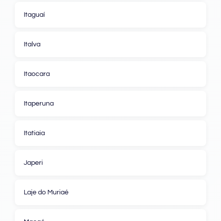
Itaguaí
Italva
Itaocara
Itaperuna
Itatiaia
Japeri
Laje do Muriaé