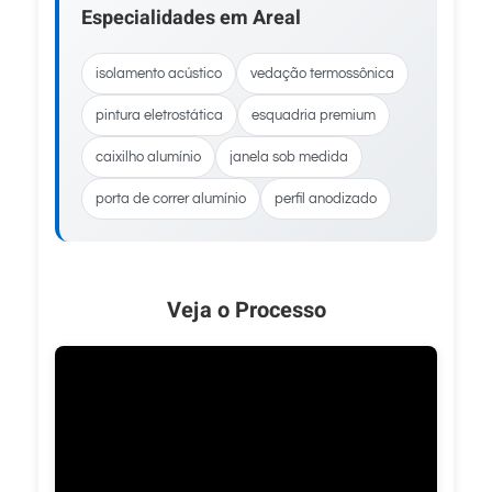
Especialidades em Areal
isolamento acústico
vedação termossônica
pintura eletrostática
esquadria premium
caixilho alumínio
janela sob medida
porta de correr alumínio
perfil anodizado
Veja o Processo