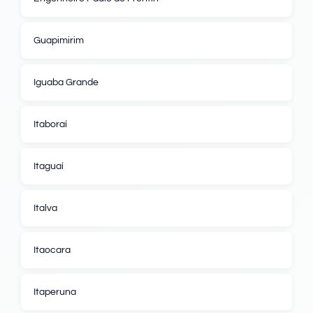
Guapimirim
Iguaba Grande
Itaboraí
Itaguaí
Italva
Itaocara
Itaperuna