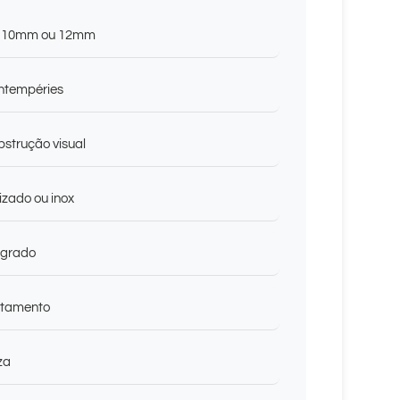
, 10mm ou 12mm
intempéries
bstrução visual
zado ou inox
egrado
otamento
za