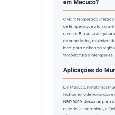
em Macuco?
O vidro temperado utilizad
de têmpera que o torna até 5
comum. Em caso de quebra
arredondados, minimizando r
ideal para o clima da região
temperatura e intempéries.
Aplicações do Mu
Em Macuco, instalamos muro
fechamento de varandas e 
NBR 9050, divisórias para 
escadas e mezaninos, e fe