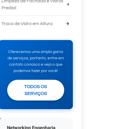
Limpeza de Fachada e Vidros
Predial
Troca de Vidro em Altura
Oferecemos uma ampla gama
de serviços, portanto, entre em
contato conosco e veja o que
podemos fazer por você!
TODOS OS
SERVIÇOS
Networking Engenharia