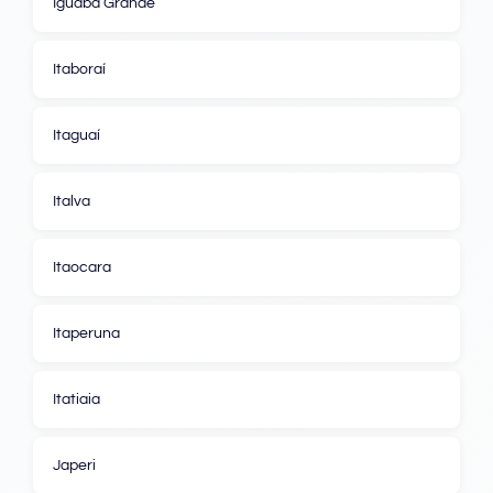
Iguaba Grande
Itaboraí
Itaguaí
Italva
Itaocara
Itaperuna
Itatiaia
Japeri