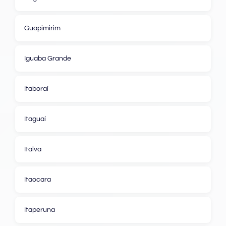
Guapimirim
Iguaba Grande
Itaboraí
Itaguaí
Italva
Itaocara
Itaperuna