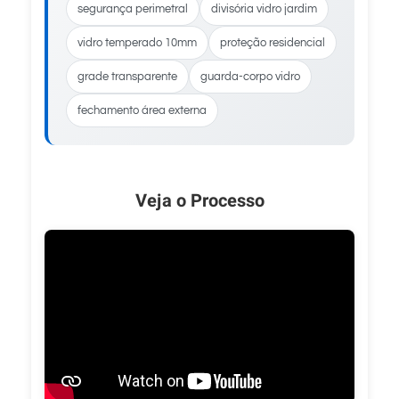
segurança perimetral
divisória vidro jardim
vidro temperado 10mm
proteção residencial
grade transparente
guarda-corpo vidro
fechamento área externa
Veja o Processo