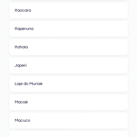
Itaocara
Itaperuna
Itatiaia
Japeri
Laje do Muriaé
Macaé
Macuco