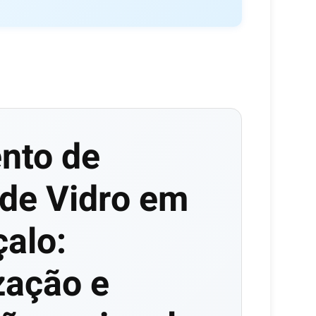
nto de
de Vidro em
alo:
zação e