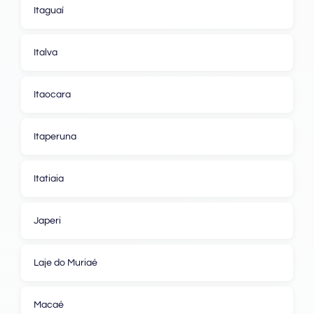
Itaguaí
Italva
Itaocara
Itaperuna
Itatiaia
Japeri
Laje do Muriaé
Macaé