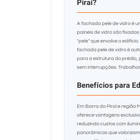
Piraí?
A fachada pele de vidro é 
painéis de vidro são fixado
"pele" que envolve o edifíci
fachada pele de vidro é aut
para a estrutura do prédio, 
sem interrupções. Trabal
Benefícios para Ed
Em Barra do Piraí e região 
oferece vantagens exclusiva
reduzindo custos com ilumina
panorâmicas que valorizam o