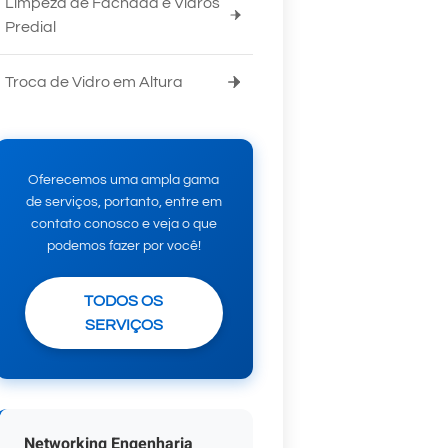
Limpeza de Fachada e Vidros
Predial
Troca de Vidro em Altura
Oferecemos uma ampla gama
de serviços, portanto, entre em
contato conosco e veja o que
podemos fazer por você!
TODOS OS
SERVIÇOS
Networking Engenharia