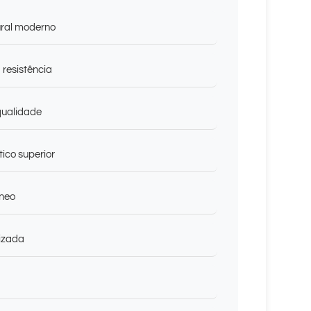
ural moderno
 resistência
 qualidade
ico superior
rneo
izada