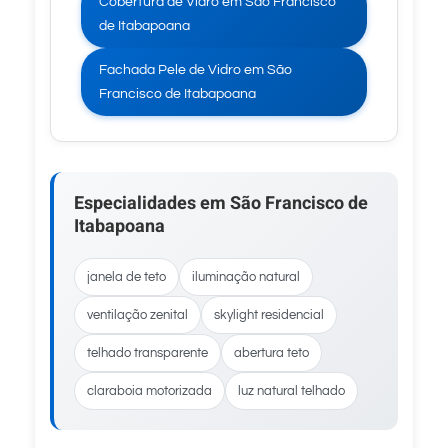
Cobertura de Vidro em São Francisco
de Itabapoana
Fachada Pele de Vidro em São
Francisco de Itabapoana
Especialidades em São Francisco de
Itabapoana
janela de teto
iluminação natural
ventilação zenital
skylight residencial
telhado transparente
abertura teto
claraboia motorizada
luz natural telhado