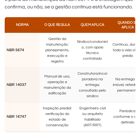
confirma, ou não, se a gestão contínua está funcionando.
QUANDO SE
NORMA
O QUE REGULA
QUEM APLICA
APLICA
Gestão da
Síndico/condomíni
manutenção:
Contínuo, duran
o, com apoio
NBR 5674
planejamento,
toda a vida útil 
técnico
execução e
prédio
contratado
registro
Construtora/incor
Manual de uso,
poradora na
Na entrega do
operação e
NBR 14037
entrega;
imóvel; referênc
manutenção da
consultado pelo
permanente
edificação
síndico
Inspeção predial:
Engenheiro civil
Periódica,
verificação do
ou arquiteto
NBR 16747
conforme o cic
estado de
habilitado
definido
conservação
(ART/RRT)