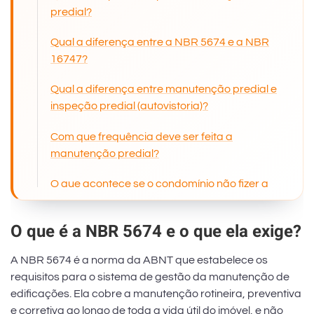
predial?
Qual a diferença entre a NBR 5674 e a NBR
16747?
Qual a diferença entre manutenção predial e
inspeção predial (autovistoria)?
Com que frequência deve ser feita a
manutenção predial?
O que acontece se o condomínio não fizer a
manutenção predial?
O que é a NBR 5674 e o que ela exige?
Quando contratar engenheiro para a
manutenção predial?
A NBR 5674 é a norma da ABNT que estabelece os
requisitos para o sistema de gestão da manutenção de
edificações. Ela cobre a manutenção rotineira, preventiva
Regularize a manutenção do seu condomínio
e corretiva ao longo de toda a vida útil do imóvel, e não