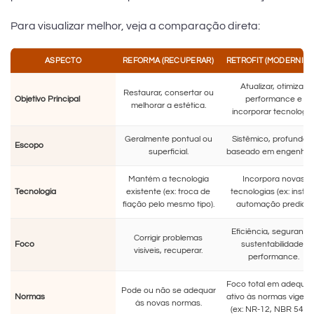
Para visualizar melhor, veja a comparação direta:
ASPECTO
REFORMA (RECUPERAR)
RETROFIT (MODERNIZA
Atualizar, otimizar
Restaurar, consertar ou
Objetivo Principal
performance e
melhorar a estética.
incorporar tecnologia
Geralmente pontual ou
Sistêmico, profundo 
Escopo
superficial.
baseado em engenhari
Mantém a tecnologia
Incorpora novas
Tecnologia
existente (ex: troca de
tecnologias (ex: instal
fiação pelo mesmo tipo).
automação predial).
Eficiência, segurança
Corrigir problemas
Foco
sustentabilidade,
visíveis, recuperar.
performance.
Foco total em adequar
Pode ou não se adequar
Normas
ativo às normas vigent
às novas normas.
(ex: NR-12, NBR 5410)