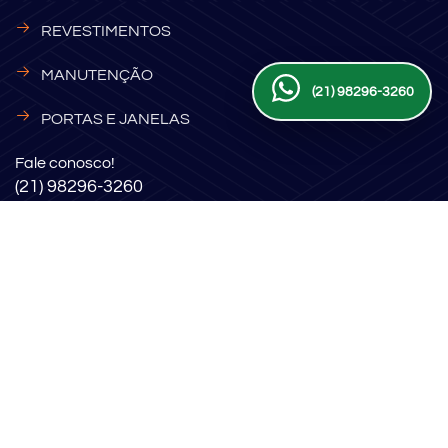
REVESTIMENTOS
MANUTENÇÃO
(21) 98296-3260
PORTAS E JANELAS
Fale conosco!
(21) 98296-3260
Email:
contato@networkingengenharia.com.br
Endereço:
Rua Hercilia 490 - Centro, Mesquita, Rio de
Janeiro/RJ
Horário:
Segunda a Sexta: 9h às 18h